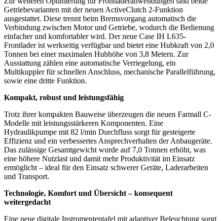
Zur weiteren Optimierung für Frontladeranwendungen sind beide
Getriebevarianten mit der neuen ActiveClutch 2-Funktion
ausgestattet. Diese trennt beim Bremsvorgang automatisch die
Verbindung zwischen Motor und Getriebe, wodurch die Bedienung
einfacher und komfortabler wird. Der neue Case IH L635-
Frontlader ist werkseitig verfügbar und bietet eine Hubkraft von 2,0
Tonnen bei einer maximalen Hubhöhe von 3,8 Metern. Zur
Ausstattung zählen eine automatische Verriegelung, ein
Multikuppler für schnellen Anschluss, mechanische Parallelführung,
sowie eine dritte Funktion.
Kompakt, robust und leistungsfähig
Trotz ihrer kompakten Bauweise überzeugen die neuen Farmall C-
Modelle mit leistungsstärkeren Komponenten. Eine
Hydraulikpumpe mit 82 l/min Durchfluss sorgt für gesteigerte
Effizienz und ein verbessertes Ansprechverhalten der Anbaugeräte.
Das zulässige Gesamtgewicht wurde auf 7,0 Tonnen erhöht, was
eine höhere Nutzlast und damit mehr Produktivität im Einsatz
ermöglicht – ideal für den Einsatz schwerer Geräte, Laderarbeiten
und Transport.
Technologie, Komfort und Übersicht – konsequent
weitergedacht
Eine neue digitale Instrumententafel mit adaptiver Beleuchtung sorgt