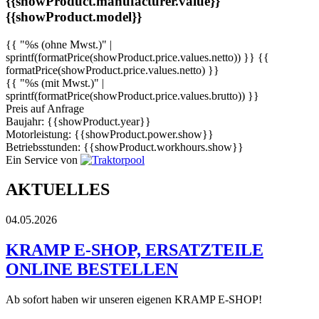
{{showProduct.manufacturer.value}}
{{showProduct.model}}
{{ "%s (ohne Mwst.)" |
sprintf(formatPrice(showProduct.price.values.netto)) }}
{{
formatPrice(showProduct.price.values.netto) }}
{{ "%s (mit Mwst.)" |
sprintf(formatPrice(showProduct.price.values.brutto)) }}
Preis auf Anfrage
Baujahr: {{showProduct.year}}
Motorleistung: {{showProduct.power.show}}
Betriebsstunden: {{showProduct.workhours.show}}
Ein Service von
AKTUELLES
04.05.2026
KRAMP E-SHOP, ERSATZTEILE
ONLINE BESTELLEN
Ab sofort haben wir unseren eigenen KRAMP E-SHOP!